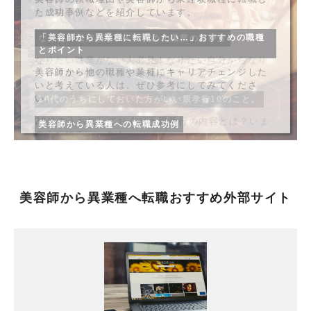
種類と仕事内容をご紹介
未経験からマーケターになって最初の6ヶ月で感じた
た成功事例などを紹介しています。
もご紹介。
そもそもデザイナーとは何をする人なの？代表的な
ことや、事前にやっておいた方がいいことをご紹
デザイナーの種類と仕事内容を具体的にご紹介して
介！
「美容師から異業種に転職したい…」おすすめの職種
なりたい職業がない人のための職業の選び方
います。
とポイント
なりたい職業がない人必見！なりたい自分からなり
未経験からWebマーケターになる3つの方法まとめ【現
美容師から他の職種や業種にキャリアチェンジした
たい職業を探してみませんか？
役マーケターが解説】
ファッションデザイナーになるには？
いと考えている人は、ぜひ参考にしてみてくださ
未経験からマーケターになる方法を3つ説明していま
ファッションデザイナーになるために必要なこと
い。
20代のうちにしておいた方がいい親孝行10のこと。
す！仕事内容や経験談もまとめてチェック！
は？仕事内容や有利な資格、求人などを掲載中
20代のうちにしておくべき親孝行の内容とは？いま
美容師から異業種への転職成功例
のうちにチェック！
未経験からマーケティング職へ転職したい人必見！後
独学フリーランスデザイナーへの道。
美容師から異業種への転職成功例を具体的にご紹介
悔しないための転職対策法
本→勉強→仕事の取り方まで全て
しています！
親孝行したいならトヨタ、ＡＮＡを目指せ!?
未経験からマーケターに転職する際におすすめのエ
独学でフリーランスデザイナーになるための方法と
子ども・孫に勤めてほしい人気企業ランキング
ージェントやよくある質問を掲載中
は？
美容師からの転職理由・体験談をご紹介！
親や祖父母が子どもや孫に就職して欲しい企業を調
美容師から異業種へ転職おすすめ外部サイト
異業種へ就職できる？
査しました！親孝行できる企業とは？
未経験からマーケティング職へ。転職後にも役立つ勉
デザイナーになるには？稼げるデザイナーになるまで
美容師から異業種へ転職するメリットや転職の際の
強方法と書籍紹介
の道のり
注意点、ポイントなどをわかりやすく解説！
親孝行ってどうやるの？
マーケティング初心者におすすめの書籍を5つご紹
デザイナーの仕事内容や稼げるデザイナーになるた
おすすめのタイミングや方法を一挙紹介！
介！実際に身につくスキルも一緒に確認しよう！
めの方法を教えます。
美容師から転職！
親孝行のやり方をご紹介しています。具体的なタイ
他業種で働きたい＆やめて高収入を得たい方必見
ミングやおすすめの方法など
未経験から1年半でマーケティングマネージャーになっ
思い切って飛び込んだデザイナーへの道
美容師から異業種へ転職する際におすすめの転職エ
た理由
- 異業種からのデザイナー転職記 -
ージェントをご紹介！