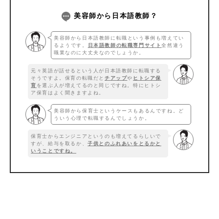
美容師から日本語教師？
美容師から日本語教師に転職という事例も増えてい
るようです。
日本語教師の転職専門サイト
全然違う
職業なのに大丈夫なのでしょうか。
元々英語が話せるという人が日本語教師に転職する
そうですよ。保育の転職だと
チアップ
や
ヒトシア保
育
を選ぶ人が増えてるのと同じですね。特にヒトシ
ア保育はよく聞きますよね。
美容師から保育士というケースもあるんですね。ど
ういう心理で転職するんでしょうか。
保育士からエンジニアというのも増えてるらしいで
すが、給与を取るか、
子供とのふれあいをとるかと
いうことですね。