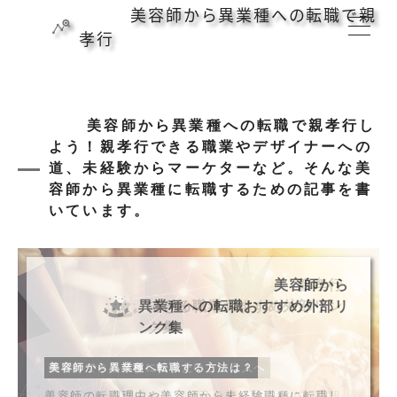
美容師から異業種への転職で親
孝行
美容師から異業種への転職で親孝行し
よう！親孝行できる職業やデザイナーへの
道、未経験からマーケターなど。そんな美
容師から異業種に転職するための記事を書
いています。
美容師から
親孝行
未経験
デザイ
異業種への転職おすすめ外部リ
できる職業おすすめ外部リン
からマーケターおすすめ外部
ナーの道おすすめ外部リンク
ンク集
ク集
リンク集
集
【デザインを仕事にする】デザイナーとは何をする
【体験談】完全未経験でマーケターになった私が最初
美容師から異業種へ転職する方法は？
親孝行できる仕事に就きたいという人へ
人？
に感じたこと
美容師の転職理由や美容師から未経験職種に転職し
親孝行できる職業とは？自己分析をするための手段